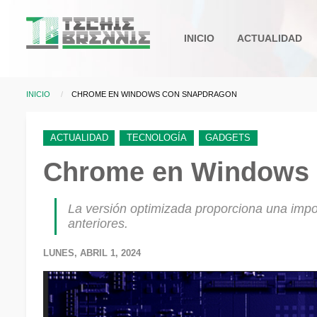
Pasar al contenido principal
Main
INICIO
ACTUALIDAD
navigation
INICIO
CURRENT:
CHROME EN WINDOWS CON SNAPDRAGON
Sobrescribir enlaces d
ACTUALIDAD
TECNOLOGÍA
GADGETS
Chrome en Windows 
La versión optimizada proporciona una impo
anteriores.
LUNES, ABRIL 1, 2024