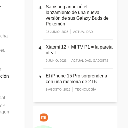
Samsung anunció el
y
lanzamiento de una nueva
versión de sus Galaxy Buds de
Pokemón
28 JUNIO, 2023
ACTUALIDAD
echa
Xiaomi 12 + MI TV P1 = la pareja
er,
ideal
9 JUNIO, 2023
ACTUALIDAD, GADGETS
n
El iPhone 15 Pro sorprendería
ación
con una memoria de 2TB
9 AGOSTO, 2023
TECNOLOGÍA
pal
y al
ragon