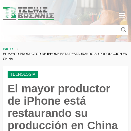
Pasar al contenido principal
INICIO
Sobrescribir enlaces de ayuda a la navegación
CURRENT:
EL MAYOR PRODUCTOR DE IPHONE ESTÁ RESTAURANDO SU PRODUCCIÓN EN
CHINA
TECNOLOGÍA
El mayor productor
de iPhone está
restaurando su
producción en China