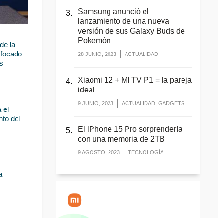
Samsung anunció el
lanzamiento de una nueva
versión de sus Galaxy Buds de
Pokemón
e la 
nfocado 
28 JUNIO, 2023
ACTUALIDAD
s 
Xiaomi 12 + MI TV P1 = la pareja
ideal
9 JUNIO, 2023
ACTUALIDAD, GADGETS
el 
to del 
El iPhone 15 Pro sorprendería
con una memoria de 2TB
9 AGOSTO, 2023
TECNOLOGÍA
 