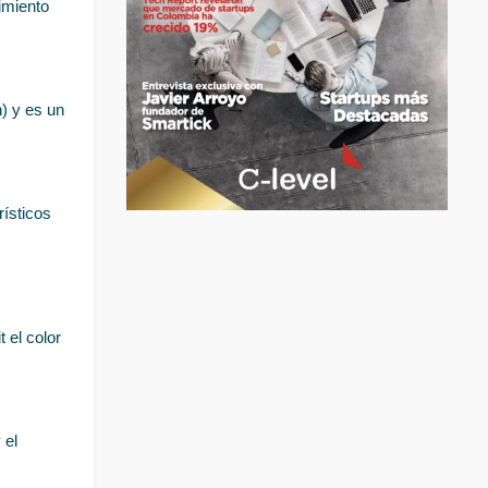
miento 
) y es un 
ísticos 
 el color 
el 