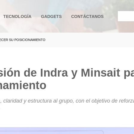
TECNOLOGÍA
GADGETS
CONTÁCTANOS
LECER SU POSICIONAMIENTO
e ayuda a la navegación
ión de Indra y Minsait p
onamiento
laridad y estructura al grupo, con el objetivo de reforz
a