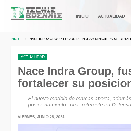
Pasar al contenido principal
Main
INICIO
ACTUALIDAD
navigation
INICIO
CURRENT:
NACE INDRA GROUP, FUSIÓN DE INDRA Y MINSAIT PARA FORTA
Sobrescribir enlaces d
ACTUALIDAD
Nace Indra Group, fus
fortalecer su posici
El nuevo modelo de marcas aporta, además, c
posicionamiento como referente en Defens
VIERNES, JUNIO 28, 2024