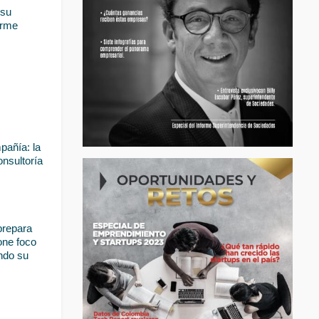
su 
rme 
añía: la 
nsultoría 
prepara 
ne foco 
ndo su 