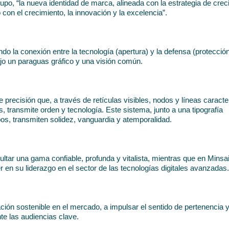
po, “la nueva identidad de marca, alineada con la estrategia de creci
on el crecimiento, la innovación y la excelencia”. 
 la conexión entre la tecnología (apertura) y la defensa (protección
jo un paraguas gráfico y una visión común.
ecisión que, a través de retículas visibles, nodos y líneas caracter
, transmite orden y tecnología. Este sistema, junto a una tipografía 
pos, transmiten solidez, vanguardia y atemporalidad.
sultar una gama confiable, profunda y vitalista, mientras que en Minsait
r en su liderazgo en el sector de las tecnologías digitales avanzadas.
ión sostenible en el mercado, a impulsar el sentido de pertenencia y 
nte las audiencias clave.