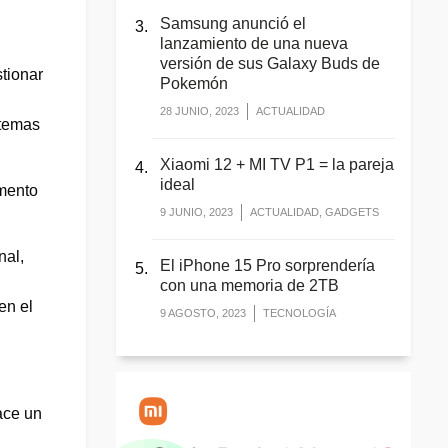
Samsung anunció el
lanzamiento de una nueva
versión de sus Galaxy Buds de
stionar
Pokemón
28 JUNIO, 2023
ACTUALIDAD
 temas
Xiaomi 12 + MI TV P1 = la pareja
ideal
umento
9 JUNIO, 2023
ACTUALIDAD, GADGETS
nal,
El iPhone 15 Pro sorprendería
con una memoria de 2TB
en el
9 AGOSTO, 2023
TECNOLOGÍA
ace un
u