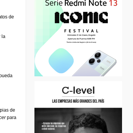
atos de
 la
 pueda
opias de
cer
para