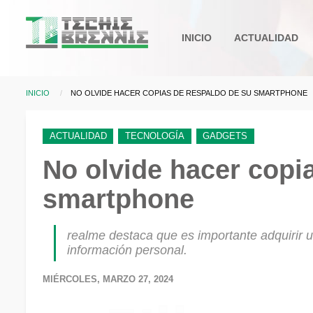
Pasar al contenido principal
Main
INICIO
ACTUALIDAD
navigation
INICIO
CURRENT:
NO OLVIDE HACER COPIAS DE RESPALDO DE SU SMARTPHONE
Sobrescribir enlaces d
ACTUALIDAD
TECNOLOGÍA
GADGETS
No olvide hacer copi
smartphone
realme destaca que es importante adquirir 
información personal.
MIÉRCOLES, MARZO 27, 2024