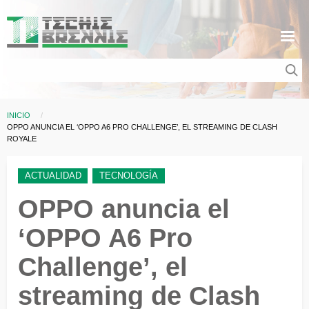
Pasar al contenido principal
INICIO
Sobrescribir enlaces de ayuda a la navegación
CURRENT:
OPPO ANUNCIA EL ‘OPPO A6 PRO CHALLENGE’, EL STREAMING DE CLASH
ROYALE
ACTUALIDAD
TECNOLOGÍA
OPPO anuncia el
‘OPPO A6 Pro
Challenge’, el
streaming de Clash