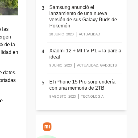
Samsung anunció el
lanzamiento de una nueva
versión de sus Galaxy Buds de
Pokemón
 las
28 JUNIO, 2023
ACTUALIDAD
ergen
% de la
Xiaomi 12 + MI TV P1 = la pareja
ilidad en
ideal
9 JUNIO, 2023
ACTUALIDAD, GADGETS
e datos.
portadas
El iPhone 15 Pro sorprendería
con una memoria de 2TB
9 AGOSTO, 2023
TECNOLOGÍA
ue