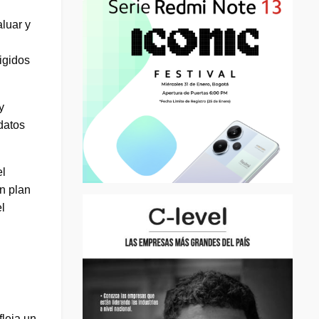
luar y
igidos
y
datos
el
un plan
l
fleja un