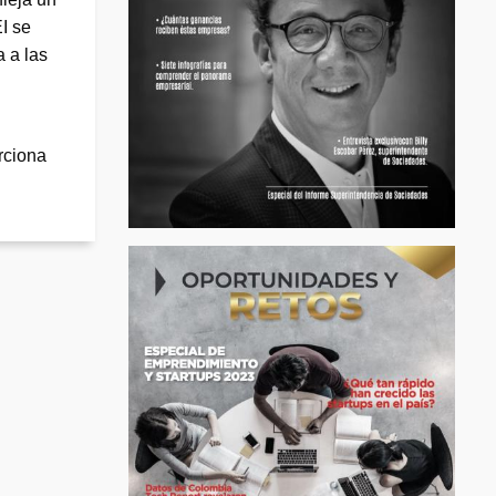
I se
a a las
rciona