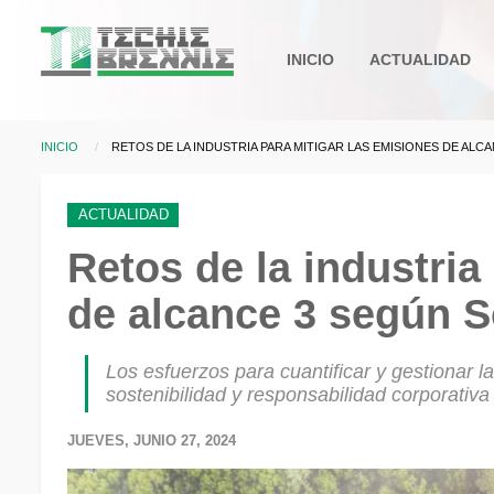
Pasar al contenido principal
Main
INICIO
ACTUALIDAD
navigation
INICIO
CURRENT:
RETOS DE LA INDUSTRIA PARA MITIGAR LAS EMISIONES DE AL
Sobrescribir enlaces d
ACTUALIDAD
Retos de la industria
de alcance 3 según S
Los esfuerzos para cuantificar y gestionar 
sostenibilidad y responsabilidad corporativa
JUEVES, JUNIO 27, 2024