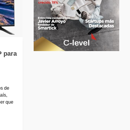
P para
os de
aís,
ner que