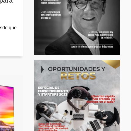
 para
esde que