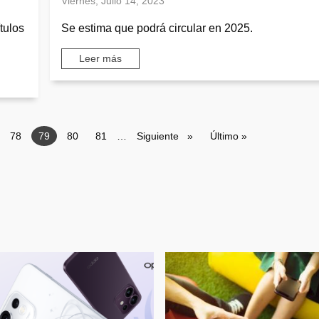
Viernes, Julio 14, 2023
tulos
Se estima que podrá circular en 2025.
Leer más
e
Page
78
Página actual
79
Page
80
Page
81
…
Siguiente página
Siguiente
Última página
Último »