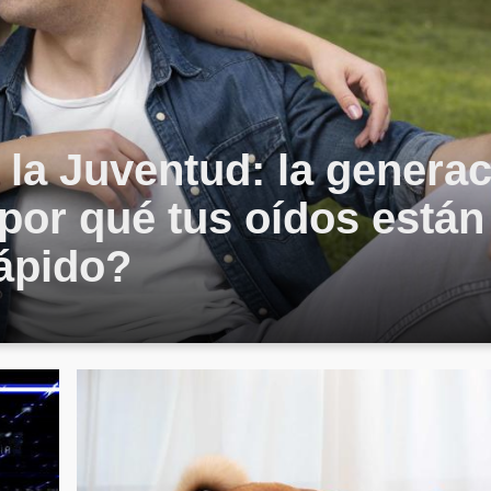
 la Juventud: la genera
por qué tus oídos están
ápido?