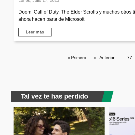
Lunes, Julio 17, 2023
Doom, Call of Duty, The Elder Scrolls y muchos otros tí
ahora hacen parte de Microsoft.
Leer más
Paginación
Primera página
« Primero
Página anterior
Anterior
…
Pag
77
Tal vez te has perdido