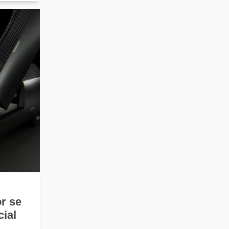
or se
ial