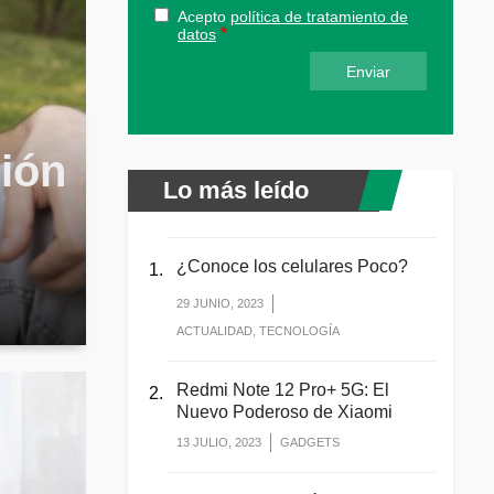
Acepto
política de tratamiento de
datos
ción
Lo más leído
¿Conoce los celulares Poco?
29 JUNIO, 2023
ACTUALIDAD, TECNOLOGÍA
Redmi Note 12 Pro+ 5G: El
Nuevo Poderoso de Xiaomi
13 JULIO, 2023
GADGETS