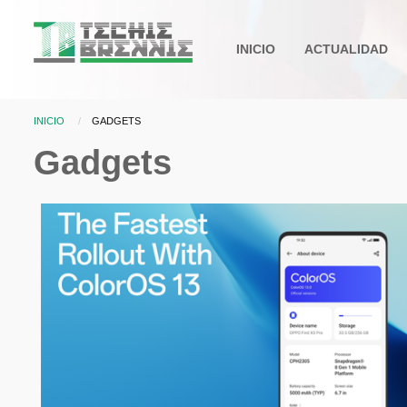
Pasar al contenido principal
Main
INICIO
ACTUALIDAD
navigation
INICIO
CURRENT:
GADGETS
Sobrescribir enlaces d
Gadgets