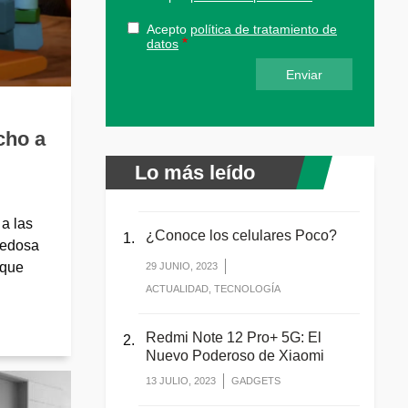
Acepto
política de tratamiento de
datos
cho a
Lo más leído
a las
¿Conoce los celulares Poco?
vedosa
 que
29 JUNIO, 2023
ACTUALIDAD, TECNOLOGÍA
Redmi Note 12 Pro+ 5G: El
Nuevo Poderoso de Xiaomi
13 JULIO, 2023
GADGETS