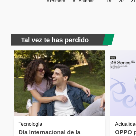
Paginación
Primera página
« Primero
Página anterior
Anterior
…
Page
19
Page
20
Pa
21
Tal vez te has perdido
Tecnología
Actualida
Día Internacional de la
OPPO p