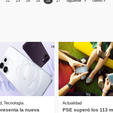
ge
Page
22
Page
23
Page
24
Page
25
Página actual
26
Page
27
Siguiente página
Siguiente
Última págin
Último »
d, Tecnología
Actualidad
resenta la nueva
PSE superó los 113 m