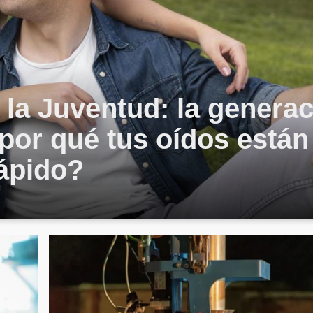
 la Juventud: la genera
por qué tus oídos están
ápido?