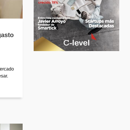
gasto
mercado
sar.