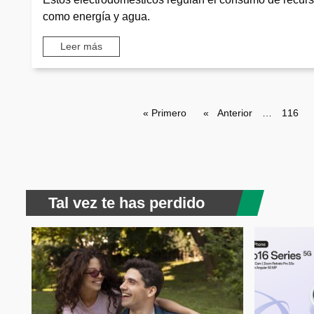
como energía y agua.
Leer más
Paginación
Primera página
« Primero
Página anterior
Anterior
…
Page
116
Tal vez te has perdido