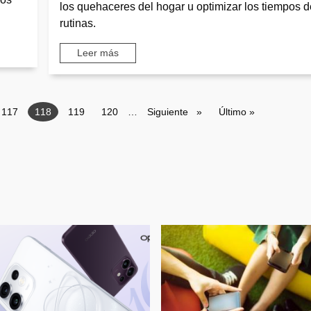
los quehaceres del hogar u optimizar los tiempos d
rutinas.
Leer más
Page
117
Página actual
118
Page
119
Page
120
…
Siguiente página
Siguiente
Última página
Último »