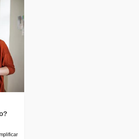
o?
plificar