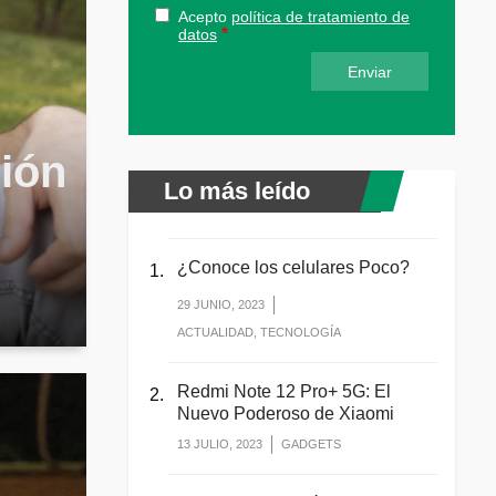
Acepto
política de tratamiento de
datos
ción
Lo más leído
¿Conoce los celulares Poco?
29 JUNIO, 2023
ACTUALIDAD, TECNOLOGÍA
Redmi Note 12 Pro+ 5G: El
Nuevo Poderoso de Xiaomi
13 JULIO, 2023
GADGETS